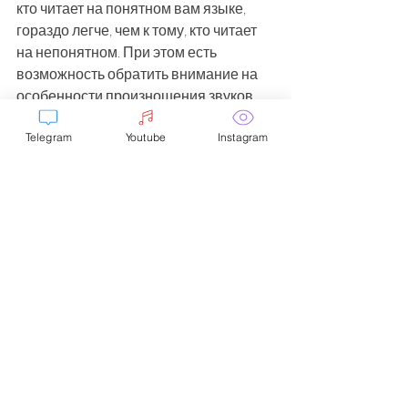
кто читает на понятном вам языке, 
гораздо легче, чем к тому, кто читает 
на непонятном. При этом есть 
возможность обратить внимание на 
особенности произношения звуков, 
не беспокоясь о смысле текста. 
Telegram
Youtube
Instagram
G. Я думаю, что выучить акцент в 100 
раз легче, чем выучить язык. Причем 
для обучения ценно, что 
фонетический навык можно освоить 
ОТДЕЛЬНО, не зная языка. Можно 
сказать так: изучение акцента - это 
вход в язык через язык.
Автор: Г.Р.Рейнин