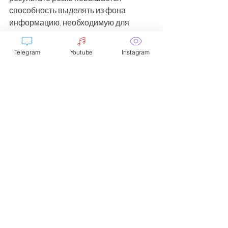
способность выделять из фона 
информацию, необходимую для 
решения той или иной жизненной 
задачи. 
Telegram
Youtube
Instagram
Увеличивается тонкость ощущений. 
Повышается чувствительность, 
открытость новым впечатлениям. 
Приобретается способность быстро 
реагировать на изменения ситуации. 
Участники начинают доверять себе, 
своим ощущениям. Они начинают 
узнавать "на вкус" то состояние, в 
котором действия приобретают 
качество легкости, становясь при 
этом максимально эффективными. 
Появляется чувство внутренней 
свободы. Человек начинает видеть, 