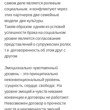
самом деле является ролевым 
социальным,  и конфликтуют через 
этих партнеров две семейные 
модели, две культуры.
Таким образом, одним из условий 
успешности брака на 
социальном 
уровне
 является согласование 
представлений о супружеских ролях, 
т.е. договоренность об этом друг с 
другом.
Эмоционально-чувственный 
уровень
 – это принципиально 
неконвенциональный уровень 
(сущность, сердце, свобода). На 
уровне эмоций и чувств никакие 
конвенции и договоры не работают. 
Невозможен договор о прочности 
чувств и неизменности эмоций. 