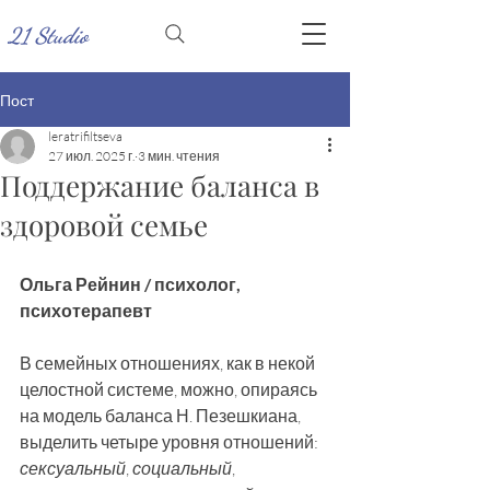
21 Studio
Пост
leratrifiltseva
27 июл. 2025 г.
3 мин. чтения
Поддержание баланса в
здоровой семье
Ольга Рейнин / психолог, 
психотерапевт
В семейных отношениях, как в некой 
целостной системе, можно, опираясь 
на модель баланса Н. Пезешкиана, 
выделить четыре уровня отношений: 
сексуальный
, 
социальный
, 