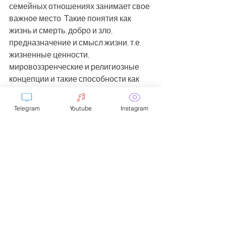
семейных отношениях занимает свое 
важное место. Такие понятия как 
жизнь и смерть, добро и зло, 
предназначение и смысл жизни, т.е. 
жизненные ценности, 
мировоззренческие и религиозные 
концепции и такие способности как 
вера и надежда лежат именно на 
этом уровне.
Telegram
Youtube
Instagram
Сексуальный уровень
 в браке – 
тайна, интимность, тело. Здесь в 
отличие от 
социального
 «надо» и 
«должен» доминирует «хочу». Для 
успешных отношений на этом уровне 
оба партнера находятся в «детском» 
(по Э.Берну) состоянии, т.е. должно 
отсутствовать понятие о том, что 
прилично, а что неприлично.