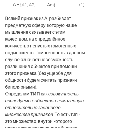
         А = {A1, A2, .............Am}                            (1)
Всякий признак из А, разбивает 
предметную сферу, которую наше 
мышление связывает с этим 
качеством, на определённое 
количество непустых гомогенных 
подмножеств. Гомогенность в данном 
случае означает невозможность 
различения объектов при помощи 
этого признака (без ущерба для 
общности будем считать признаки 
биполярными). 
Определим 
ТИП
 как 
совокупность 
исследуемых объектов, гомогенную 
относительно заданного 
множества признаков
. То есть тип - 
это множество, внутри которого 