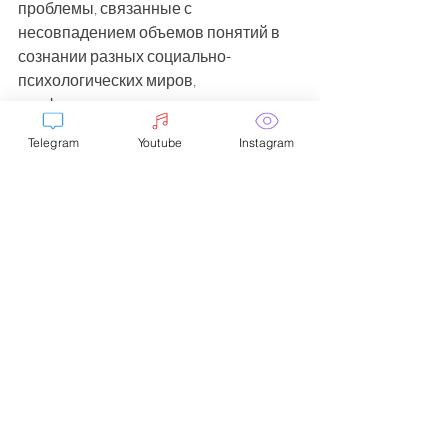
проблемы, связанные с 
несовпадением объемов понятий в 
сознании разных социально-
психологических миров, 
профессиональных групп, этносов.
Telegram
Youtube
Instagram
Литература:
1. Рейнин Г.Р. Типологический метод 
описания явлений. Объём и 
содержание типологии. 
Международный институт соционики. 
Сборник: Соционика ментология и 
психология личности. N3, 1995г.
2. Рейнин Г.Р. Математические 
закономерности типологических 
описаний. Математический институт 
им. В.А.Стеклова. Международный 
семинар: Дифференциальные 
уравнения и их приложения. Самара, 