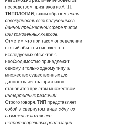
невозможно различение объектов 
посредством признаков из А [1].
ТИПОЛОГИЯ
, таким образом, 
есть 
совокупность всех полученных в 
данной предметной сфере типов 
или гомогенных классов
.
Отметим, что при таком определении 
всякий объект из множества 
исследуемых объектов с 
необходимостью принадлежит 
одному и только одному типу, а 
множество существенных для 
данного качества признаков 
становится при этом множеством 
интертипных различий
.
Строго говоря, 
ТИП
 представляет 
собой в  свернутом  виде  
одну  из 
возможных логически 
непротиворечивых реализаций  