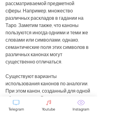
рассматриваемой предметной 
сферы. Например, множество 
различных раскладов в гадании на 
Таро. Заметим также, что каноны 
пользуются иногда одними и теми же 
словами или символами, однако, 
семантические поля этих символов в 
различных канонах могут 
существенно отличаться. 
Существуют варианты 
использования канонов по аналогии. 
При этом канон, созданный для одной 
области явлений, используют в 
другой. Это может быть любая 
Telegram
Youtube
Instagram
номинативная шкала, задающая 
некоторое соотношение 
эквивалентности в определенной 
предметной сфере. Для этого могут 