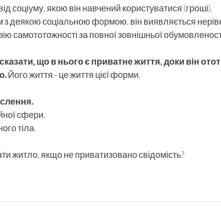
ід соціуму, якою він навчений користуватися (гроші).
 з деякою соціальною формою, він виявляється нерів
юзію самототожності за повної зовнішньої обумовленост
сказати, що в нього є приватне життя, доки він ото
ю.
 Його життя - це життя цієї форми.
ислення.
йної сфери.
ого тіла.
.
ти житло, якщо не приватизовано свідомість?