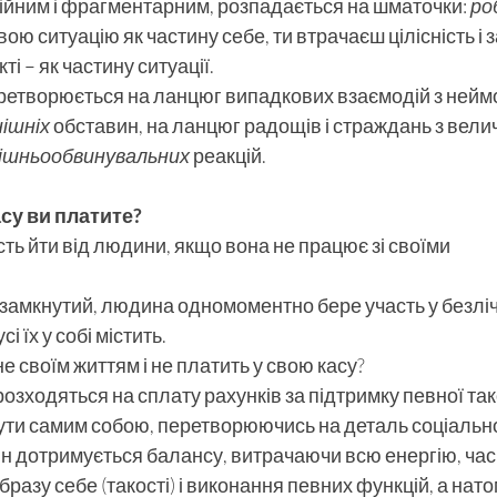
інійним і фрагментарним, розпадається на шматочки: 
ро
вою ситуацію як частину себе, ти втрачаєш цілісність і
і – як частину ситуації.
ретворюється на ланцюг випадкових взаємодій з нейм
нішніх
 обставин, на ланцюг радощів і страждань з вели
ішньообвинувальних
 реакцій.
асу ви платите?
ть йти від людини, якщо вона не працює зі своїми
 замкнутий, людина одномоментно бере участь у безлічі
і їх у собі містить.
 своїм життям і не платить у свою касу?
розходяться на сплату рахунків за підтримку певної так
бути самим собою, перетворюючись на деталь соціальн
він дотримується балансу, витрачаючи всю енергію, час 
разу себе (такості) і виконання певних функцій, а нато