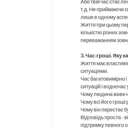
Або твій час стає л
т.д. Не приймаючи с
лише в одному аспект
Життя при цьому пе
кількістю різних 
зов
переважанням 
зовн
3. Час-гроші. Яку к
Життя має властивіс
ситуаціями.
Час багатовимірно і
ситуацій і водночас ус
Чому людина живе не
Чому всі його гроші 
Чому він перестає 
Відповідь проста - 
підтримку певного об