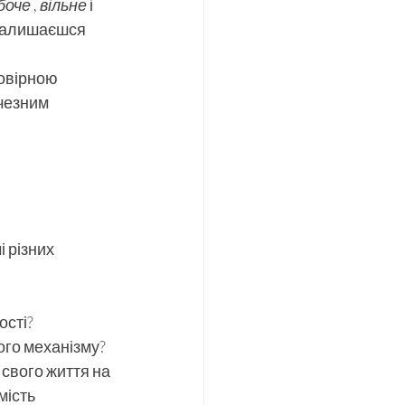
боче
 , 
вільне
 і 
 залишаєшся 
овірною 
чезним 
 різних 
ості?
ого механізму?
свого життя на 
мість 