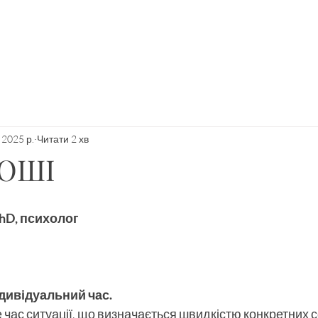
 2025 р.
Читати 2 хв
РОШІ
PhD, психолог
ндивідуальний час.
це час ситуації, що визначається швидкістю конкретних 