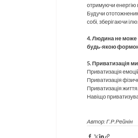
отримуючи енергію в
Будучи ототожненим
собі, зберігаючи іл
4. Людина не може 
будь-якою формо
5. Приватизація м
Приватизація емоці
Приватизація фізичн
Приватизація життя
Навіщо приватизува
Автор: Г.Р.Рейнін