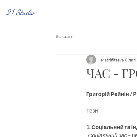
21 Studio
Всі статті
leratrifiltseva
8 лип.
ЧАС - Г
Григорій Рейнін / 
Тези
1. Соціальний та і
Соціальний час
 – 