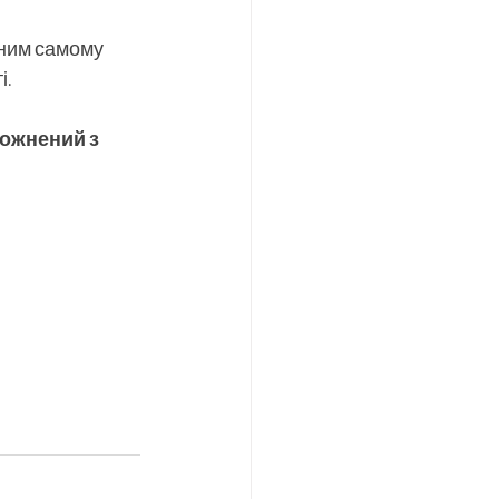
ним самому 
і.
тожнений з 