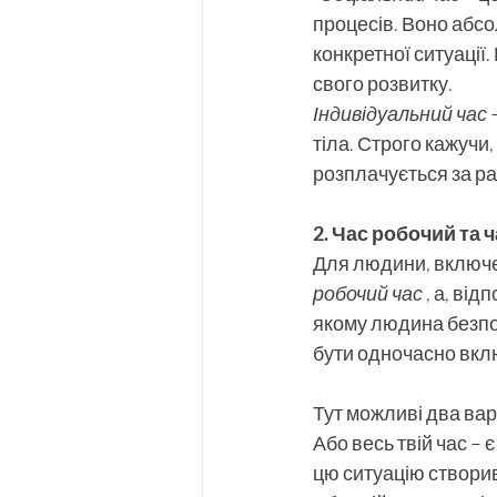
процесів. Воно абсо
конкретної ситуації.
свого розвитку.
Індивідуальний час
 
тіла. Строго кажучи,
розплачується за рах
2. Час робочий та 
Для людини, включен
робочий час
 , а, від
якому людина безпос
бути одночасно вкл
Тут можливі два вар
Або весь твій час – є
цю ситуацію створив: