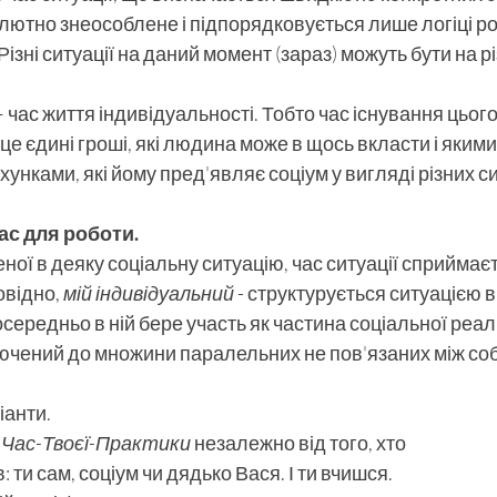
лютно знеособлене і підпорядковується лише логіці роз
 Різні ситуації на даний момент (зараз) можуть бути на р
– час життя індивідуальності. Тобто час існування цього
 це єдині гроші, які людина може в щось вкласти і якими
унками, які йому пред'являє соціум у вигляді різних си
час для роботи.
ої в деяку соціальну ситуацію, час ситуації сприймаєт
повідно, 
мій індивідуальний
 - структурується ситуацією в 
ередньо в ній бере участь як частина соціальної реаль
ючений до множини паралельних не пов'язаних між соб
іанти.
 
Час-Твоєї-Практики
 незалежно від того, хто
 ти сам, соціум чи дядько Вася. І ти вчишся.