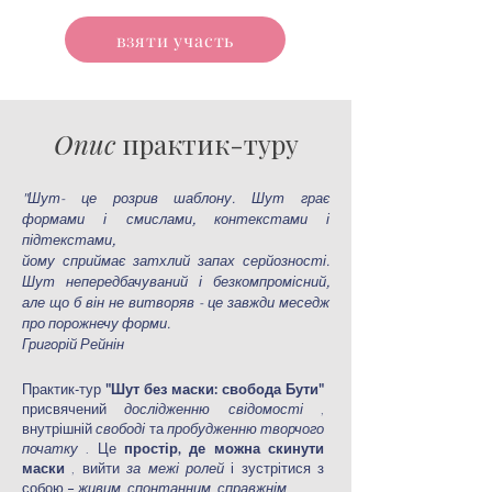
взяти участь
Опис
практик-туру
"Шут- це розрив шаблону.
Шут грає
формами і смислами, контекстами і
підтекстами,
йому сприймає затхлий запах серйозності.
Шут непередбачуваний і безкомпромісний,
але що б він не витворяв - це завжди меседж
про порожнечу форми.
Григорій Рейнін
Практик-тур
"Шут без маски: свобода Бути"
присвячений
дослідженню свідомості
,
внутрішній
свободі
та
пробудженню творчого
початку
. Це
простір, де можна скинути
маски
, вийти
за межі ролей
і зустрітися з
собою –
живим, спонтанним, справжнім
.