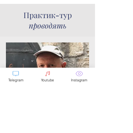
Практик-тур
проводять
Telegram
Youtube
Instagram
Григорій Рейнін
математик, доктор філософії в галузі
психології, один із засновників Соціоніки,
автор робіт і тренінгів, спрямованих на