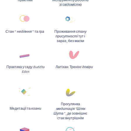
зі свідомістю
Стан “
недіяння
” та гра
Проживання
стану
присутності
тут і
зараз, без маски
Практика у саду
Buddha
Латіхан. Тренінг
довіри
Eden
Прогулянка
Медитації та
коани
-медитація “Шлях
Шута”
, де зовнішнє
стає внутрішнім