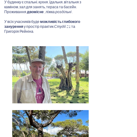
У будинку є спальні, кухня, їдальня, вітальня з
каміном, зал для занять, тераса та басейн.
Проживання
двомісне
, ліжка
роздільні
.
У всіх учасників буде
можливість глибокого
занурення
у простір практик
Студії 21
та
Григорія Рейніна.