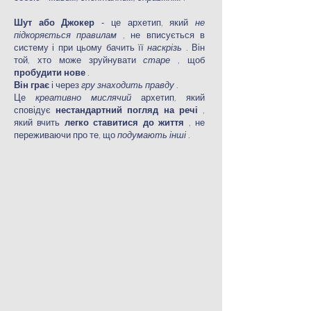
Шут або Джокер
- це архетип, який
не
підкоряється правилам
, не вписується в
систему і при цьому бачить її
наскрізь
. Він
той, хто може зруйнувати
старе
, щоб
пробудити нове
.
Він грає
і через
гру знаходить правду
.
Це
креативно мислячий
архетип, який
сповідує
нестандартний погляд на речі
,
який вчить
легко ставитися до життя
, не
переживаючи про те, що
подумають інші
.