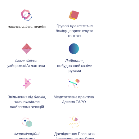
Групові
практики на
пластичність
психіки
довіру
, порожнечу та
контакт
Dance Walk
на
Лабіринт
,
узбережжі Атлантики
побудований своїми
руками
Звільнення від
блоків,
Медитативна практика
затискачів та
Аркани ТАРО
шаблонних
реакцій
Імпровізаційні
Дослідження Блазня як
практики
інструменту роботи