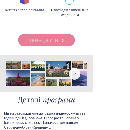
Лекція Григорія Рейніна
Взаємодія з
іншим
як із
дзеркалом
ПРИЄДНАТИСЯ
Деталі
програми
Ми всі разом
житимемо і займатимемося
у віллі в
годині їзди від
Лісабона
. Вілла розташована в
історичному селі, поруч
із природним парком
Серра-де-Айре-і-Кандейруш.