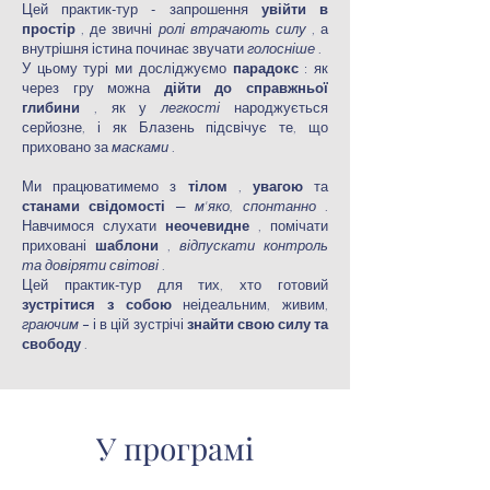
Цей практик-тур - запрошення
увійти в
простір
, де звичні
ролі втрачають силу
, а
внутрішня істина починає звучати
голосніше
.
У цьому турі ми досліджуємо
парадокс
: як
через гру можна
дійти до справжньої
глибини
, як у
легкості
народжується
серйозне, і як Блазень підсвічує те, що
приховано за
масками
.
Ми працюватимемо з
тілом
,
увагою
та
станами свідомості
—
м'яко, спонтанно
.
Навчимося слухати
неочевидне
, помічати
приховані
шаблони
,
відпускати контроль
та довіряти світові
.
Цей практик-тур для тих, хто готовий
зустрітися з собою
неідеальним, живим,
граючим
– і в цій зустрічі
знайти свою силу та
свободу
.
У програмі