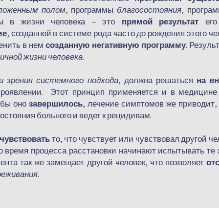
ложенным полом
, программы
благосостояния
, програ
мы в жизни человека – это
прямой результат
его
ме
, созданной в системе рода часто до рождения этого ч
енить в нем
созданную негативную программу
. Резуль
личной жизни человека
.
и зрения системного подхода
, должна решаться
на вн
роявлении. Этот принцип применяется и в медицине
обы оно
завершилось
, лечение симптомов же приводит,
стояния больного и ведет к рецидивам.
 чувствовать
то, что чувствует или чувствовал другой че
о время процесса расстановки начинают испытывать те ж
иента так же замещает другой человек, что позволяет
от
реживания
.