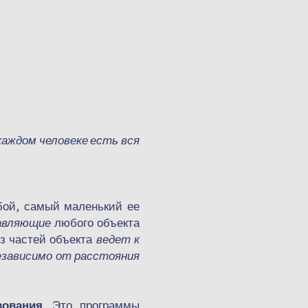
каждом человеке есть вся
бой, самый маленький ее
авляющие
любого объекта
з частей объекта
ведет к
езависимо от расстояния
ования
. Это программы