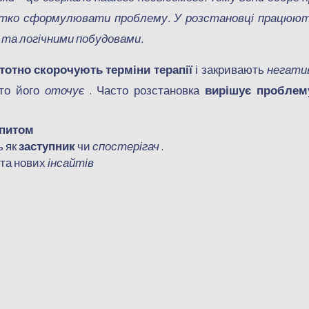
чітко сформулювати проблему. У розстановці працюю
и та логічними побудовами.
стотно скорочують терміни терапії
і закривають
негати
хто його
оточує
.
Часто розстановка
вирішує проблем
апитом
ь як
заступник
чи
спостерігач
.
та нових
інсайтів