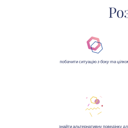
Ро
побачити ситуацію
з боку та цілко
знайти альтернативну поведінку д