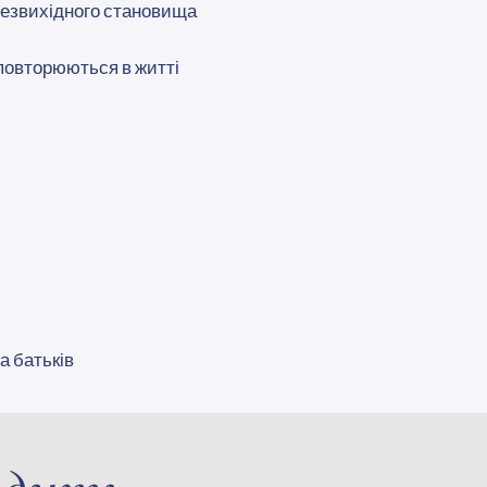
безвихідного становища
повторюються в житті
а батьків