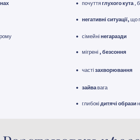
инах
почуття
глухого кута
, 
негативні ситуації,
що 
орому
сімейні
негаразди
мігрені
, безсоння
часті
захворювання
зайва
вага
глибокі
дитячі образи
н