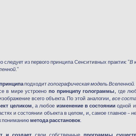
о следует из первого принципа Сенситивных практик:
"
В 
ленной.
"
 принципа
подходит
голографическая модель Вселенной
.
все в мире устроено
по принципу голограммы
, где лю
изображение всего объекта. По этой аналогии,
все сост
ект целиком
, а любое
изменение в состоянии
одной и
астях и состоянии объекта в целом, и, самое главное –
н
к пониманию
метода расстановок
.
т и создает
свои собственные
программы существ