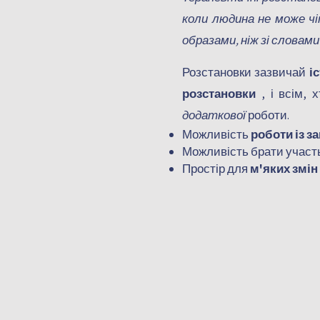
коли людина не може 
образами, ніж зі словам
Розстановки зазвичай
і
розстановки
, і всім, 
додаткової
роботи.
Можливість
роботи із з
Можливість брати участ
Простір для
м'яких змін