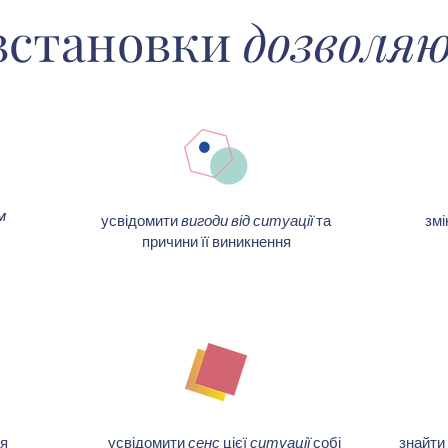
зстановки
дозволя
м
усвідомити
вигоди від ситуації
та
змі
причини її виникнення
ля
усвідомити
сенс
цієї
ситуації
собі
знайти