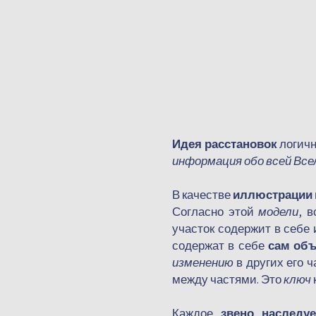
Идея расстановок
логичн
информация обо всей Все
В качестве
иллюстрации
Согласно этой
модели
, 
участок содержит в себе 
содержат в себе
сам объ
изменению
в других его ч
между частями. Это
ключ
Каждое
звено наследуе