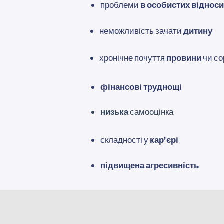
проблеми
в особистих віднос
неможливість зачати
дитину
хронічне почуття
провини
чи с
фінансові труднощі
низька
самооцінка
складності у
кар'єрі
підвищена
агресивність