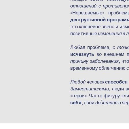
отношений с противопо
«Нерешаемые» пробле
деструктивной програм
это ключевое звено и изм
позитивные
изменения в 
Любая проблема,
с точк
исчезнуть
во внешнем п
причину заболевания
, чт
временному облегчению со
Любой
человек
способен
Заместителями
, люди в
«герои». Часто фигуру кл
себя
, свои
действия
и пе