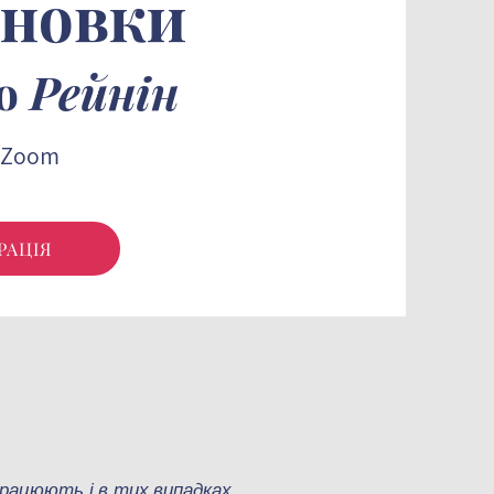
ановки
ою
Рейнін
, Zoom
йн та наживо
РАЦІЯ
працюють і в тих випадках,