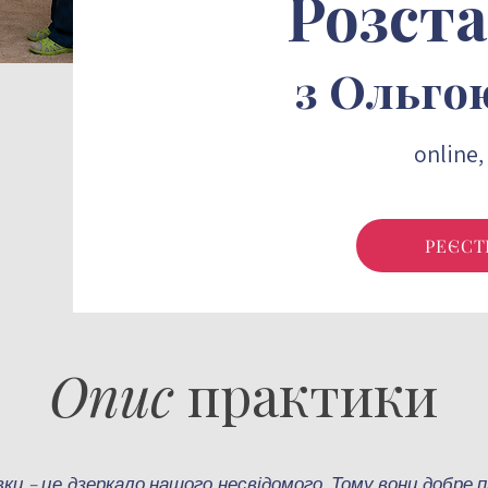
Розст
з Ольг
online
Розстановки онла
РЕЄСТ
Опис
практики
ки – це дзеркало нашого несвідомого. Тому вони добре 