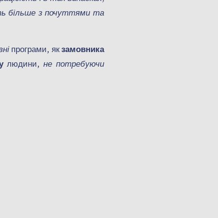
ть більше з почуттями та
вні
програми, як
замовника
у
людини,
не потребуючи