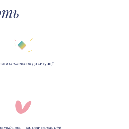
ють
нити
ставлення
до ситуації
новий сенс
, поставити
нові цілі