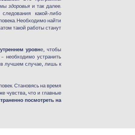
ммы
здоровья
и так далее.
 следования какой-либо
еловека. Необходимо найти
татом такой работы станут
утреннем уровн
е, чтобы
 – необходимо устранить
 в лучшем случае, лишь к
ловек. Становясь на время
е чувства, что и главные
страненно
посмотреть на