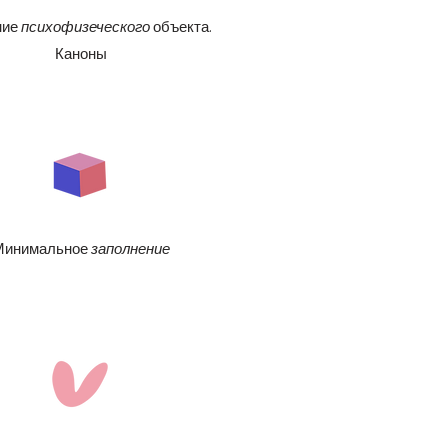
ние
психофизеческого
объекта.
Каноны
Минимальное
заполнение