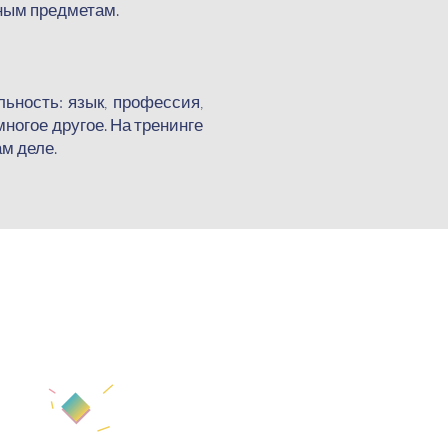
тным предметам.
ность: язык, профессия,
ногое другое. На тренинге
м деле.