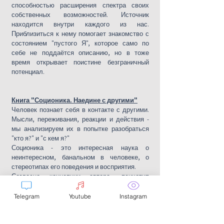
способностью расширения спектра своих
собственных возможностей. Источник
находится внутри каждого из нас.
Приблизиться к нему помогает знакомство с
состоянием "пустого Я", которое само по
себе не поддаётся описанию, но в тоже
время открывает поистине безграничный
потенциал.
Книга "Соционика. Наедине с другими"
Человек познает себя в контакте с другими.
Мысли, переживания, реакции и действия -
мы анализируем их в попытке разобраться
"кто я?" и "с кем я?"
Соционика - это интересная наука о
неинтересном, банальном в человеке, о
стереотипах его поведения и восприятия.
Согласно концепции автора, психотип
человека, за исключением особых случаев,
не меняется на протяжении всей жизни.
Telegram
Youtube
Instagram
Определив его и научившись эффективно
использовать этот инструмент, мы осознаем
свои слабые и сильные стороны, не давая